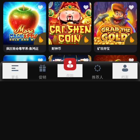
疯狂致命毒苹果-集鸿运
财神币
矿坑夺宝
存款
更多
促销
推荐人
档案
Lady Wolf Moon
777 蒸汽庞克
小辣娇-集鸿运