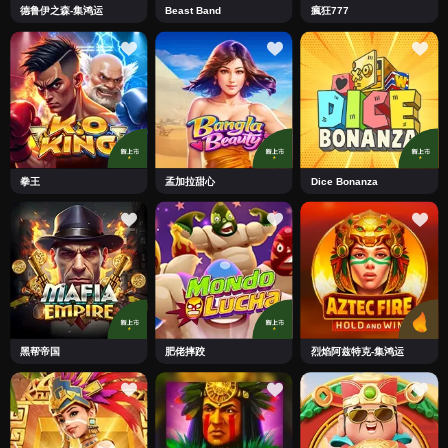
德鲁伊之森-集鸿运
Beast Band
瘋狂777
拳王
孟加拉甜心
Dice Bonanza
黑帮帝国
肥佬摔跤
烈焰阿兹特克-集鸿运