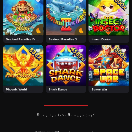
Seafood Paradise IV Plus+2
Seafood Paradise 3
Insect Doctor
Phoenix World
Shark Dance
Space War
9 گیمز میں سے 9 دکھا رہا ہے۔